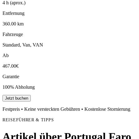
4 h (aprox.)
Entfernung
360.00 km
Fahrzeuge
Standard, Van, VAN
Ab
467.00€
Garantie
100% Abholung
Jetzt buchen
Festpreis • Keine versteckten Gebühren • Kostenlose Stornierung
REISEFÜHRER & TIPPS
Artikel über Portugal Faro