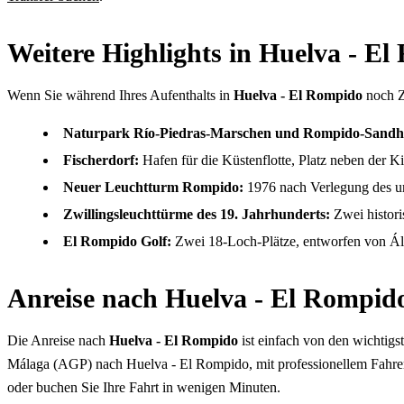
Weitere Highlights in Huelva - E
Wenn Sie während Ihres Aufenthalts in
Huelva - El Rompido
noch Ze
Naturpark Río-Piedras-Marschen und Rompido-Sandh
Fischerdorf:
Hafen für die Küstenflotte, Platz neben der K
Neuer Leuchtturm Rompido:
1976 nach Verlegung des ur
Zwillingsleuchttürme des 19. Jahrhunderts:
Zwei histori
El Rompido Golf:
Zwei 18-Loch-Plätze, entworfen von Álv
Anreise nach Huelva - El Rompid
Die Anreise nach
Huelva - El Rompido
ist einfach von den wichtigs
Málaga (AGP) nach Huelva - El Rompido, mit professionellem Fahrer,
oder buchen Sie Ihre Fahrt in wenigen Minuten.