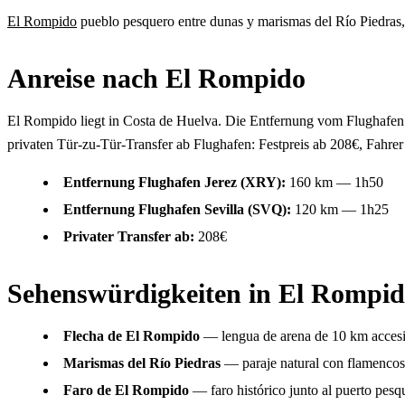
El Rompido
pueblo pesquero entre dunas y marismas del Río Piedras,
Anreise nach El Rompido
El Rompido liegt in Costa de Huelva. Die Entfernung vom Flughaf
privaten Tür-zu-Tür-Transfer ab Flughafen: Festpreis ab 208€, Fahre
Entfernung Flughafen Jerez (XRY):
160 km — 1h50
Entfernung Flughafen Sevilla (SVQ):
120 km — 1h25
Privater Transfer ab:
208€
Sehenswürdigkeiten in El Rompi
Flecha de El Rompido
— lengua de arena de 10 km accesib
Marismas del Río Piedras
— paraje natural con flamencos 
Faro de El Rompido
— faro histórico junto al puerto pesq