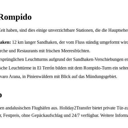
l Rompido
it haben, sind dies einige unverzichtbare Stationen, die die Hauptseh
aken:
12 km langer Sandhaken, der vom Fluss ständig umgeformt wird,
irche und Restaurants mit frischen Meeresfrüchten.
sprünglichen Leuchtturms aufgrund der Sandhaken-Verschiebungen erri
sche Leuchttürme in El Terrón bilden mit dem Rompido-Turm ein selten
aro Arana, in Pinienwäldern mit Blick auf das Mündungsgebiet.
o
ten andalusischen Flughäfen aus. Holiday2Transfer bietet private Tür
 Festpreis, ohne Gepäckaufschlag und 24/7 verfügbar. Weitere Informa