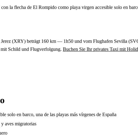
 con la flecha de El Rompido como playa virgen accesible solo en barc
en Jerez (XRY) beträgt 160 km — 1h50 und vom Flughafen Sevilla (S
r mit Schild und Flugverfolgung.
Buchen Sie Ihr privates Taxi mit Holi
do
le solo en barco, una de las playas más vírgenes de España
y aves migratorias
uero