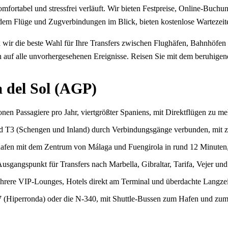
komfortabel und stressfrei verläuft. Wir bieten Festpreise, Online-Buc
rdem Flüge und Zugverbindungen im Blick, bieten kostenlose Wartezeit
 wir die beste Wahl für Ihre Transfers zwischen Flughäfen, Bahnhöfen 
auf alle unvorhergesehenen Ereignisse. Reisen Sie mit dem beruhigend
 del Sol (AGP)
nen Passagiere pro Jahr, viertgrößter Spaniens, mit Direktflügen zu m
 T3 (Schengen und Inland) durch Verbindungsgänge verbunden, mit zw
hafen mit dem Zentrum von Málaga und Fuengirola in rund 12 Minuten,
usgangspunkt für Transfers nach Marbella, Gibraltar, Tarifa, Vejer un
hrere VIP-Lounges, Hotels direkt am Terminal und überdachte Langzei
 (Hiperronda) oder die N-340, mit Shuttle-Bussen zum Hafen und zu