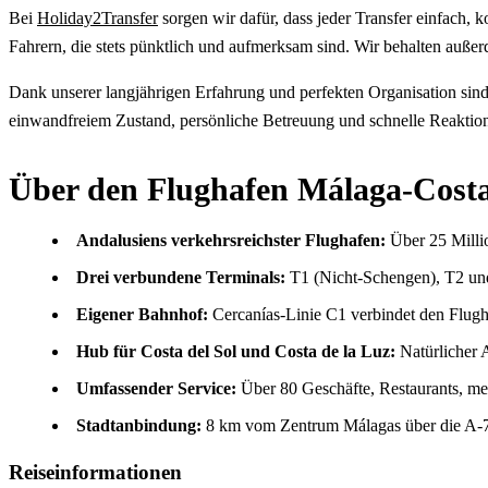
Bei
Holiday2Transfer
sorgen wir dafür, dass jeder Transfer einfach, 
Fahrern, die stets pünktlich und aufmerksam sind. Wir behalten auße
Dank unserer langjährigen Erfahrung und perfekten Organisation sind
einwandfreiem Zustand, persönliche Betreuung und schnelle Reaktion 
Über den Flughafen Málaga-Costa
Andalusiens verkehrsreichster Flughafen:
Über 25 Millio
Drei verbundene Terminals:
T1 (Nicht-Schengen), T2 und
Eigener Bahnhof:
Cercanías-Linie C1 verbindet den Flug
Hub für Costa del Sol und Costa de la Luz:
Natürlicher A
Umfassender Service:
Über 80 Geschäfte, Restaurants, me
Stadtanbindung:
8 km vom Zentrum Málagas über die A-7
Reiseinformationen