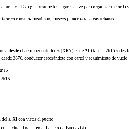
turistica. Esta guia resume los lugares clave para organizar mejor la vi
co histórico romano-musulmán, museos punteros y playas urbanas.
stancia desde el aeropuerto de Jerez (XRY) es de 210 km — 2h15 y de
ijo desde 367€, conductor esperándote con cartel y seguimiento de vuelo
2h15
 2h15
el s. XI con vistas al puerto
en su ciudad natal, en el Palacio de Buenavista