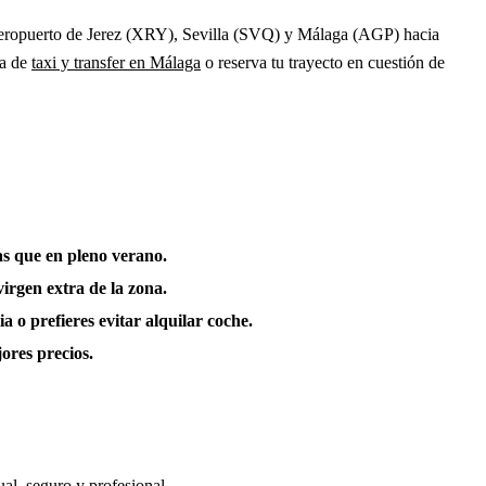
l Aeropuerto de Jerez (XRY), Sevilla (SVQ) y Málaga (AGP) hacia
na de
taxi y transfer en Málaga
o reserva tu trayecto en cuestión de
as que en pleno verano.
virgen extra de la zona.
a o prefieres evitar alquilar coche.
ores precios.
al, seguro y profesional.