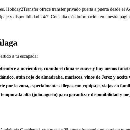
uces. Holiday2Transfer ofrece transfer privado puerta a puerta desde e
uipaje y disponibilidad 24/7. Consulta más información en nuestra pági
álaga
artido a tu escapada:
ptiembre a noviembre, cuando el clima es suave y hay menos turist
lántico, atún rojo de almadraba, mariscos, vinos de Jerez y aceite 
por la zona, especialmente si llegas con equipaje, viajas en famili
 temporada alta (julio-agosto) para garantizar disponibilidad y mej
 Andalucia Occidental, con mas de 25 anos ofreciendo un servicio puntu