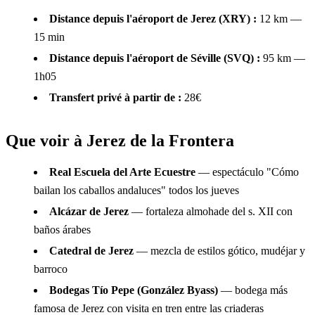
Distance depuis l'aéroport de Jerez (XRY) :
12 km —
15 min
Distance depuis l'aéroport de Séville (SVQ) :
95 km —
1h05
Transfert privé à partir de :
28€
Que voir à Jerez de la Frontera
Real Escuela del Arte Ecuestre
— espectáculo "Cómo
bailan los caballos andaluces" todos los jueves
Alcázar de Jerez
— fortaleza almohade del s. XII con
baños árabes
Catedral de Jerez
— mezcla de estilos gótico, mudéjar y
barroco
Bodegas Tío Pepe (González Byass)
— bodega más
famosa de Jerez con visita en tren entre las criaderas