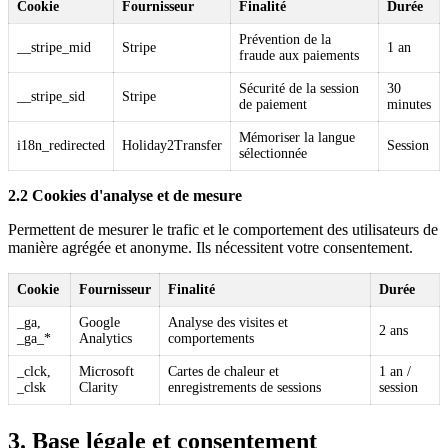
Cookie
Fournisseur
Finalité
Durée
Prévention de la
__stripe_mid
Stripe
1 an
fraude aux paiements
Sécurité de la session
30
__stripe_sid
Stripe
de paiement
minutes
Mémoriser la langue
i18n_redirected
Holiday2Transfer
Session
sélectionnée
2.2 Cookies d'analyse et de mesure
Permettent de mesurer le trafic et le comportement des utilisateurs de
manière agrégée et anonyme. Ils nécessitent votre consentement.
Cookie
Fournisseur
Finalité
Durée
_ga,
Google
Analyse des visites et
2 ans
_ga_*
Analytics
comportements
_clck,
Microsoft
Cartes de chaleur et
1 an /
_clsk
Clarity
enregistrements de sessions
session
3. Base légale et consentement