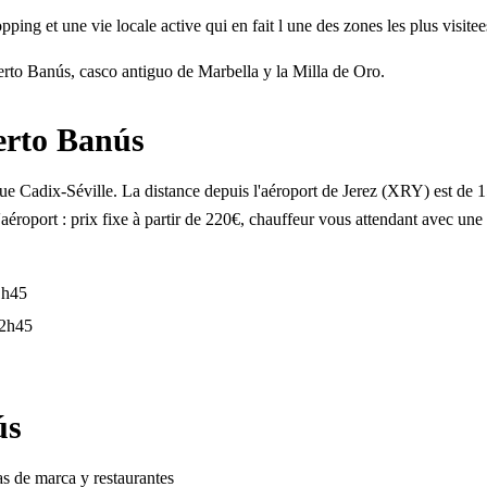
ing et une vie locale active qui en fait l une des zones les plus visitee
erto Banús, casco antiguo de Marbella y la Milla de Oro.
erto Banús
istique Cadix-Séville. La distance depuis l'aéroport de Jerez (XRY) es
l'aéroport : prix fixe à partir de 220€, chauffeur vous attendant avec une
1h45
2h45
ús
as de marca y restaurantes