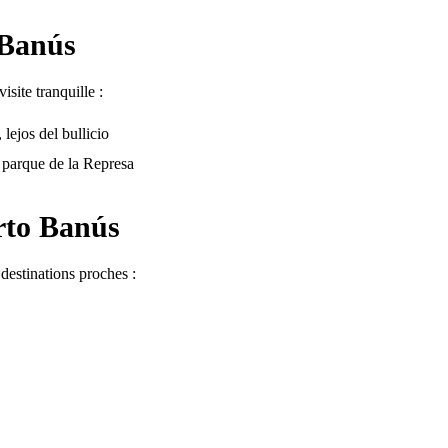
 Banús
site tranquille :
lejos del bullicio
 parque de la Represa
rto Banús
destinations proches :