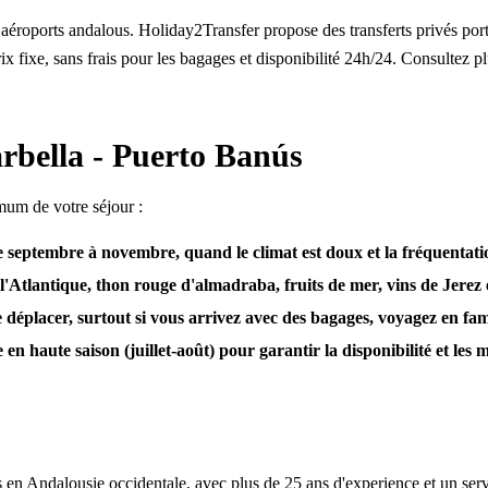
 aéroports andalous. Holiday2Transfer propose des transferts privés po
 fixe, sans frais pour les bagages et disponibilité 24h/24. Consultez p
arbella - Puerto Banús
mum de votre séjour :
e septembre à novembre, quand le climat est doux et la fréquentatio
'Atlantique, thon rouge d'almadraba, fruits de mer, vins de Jerez et
e déplacer, surtout si vous arrivez avec des bagages, voyagez en fami
n haute saison (juillet-août) pour garantir la disponibilité et les m
es en Andalousie occidentale, avec plus de 25 ans d'experience et un serv