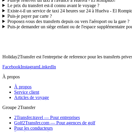
Puis-je réserver un taxi à l'avance à Huelva - El Rompido?
Le prix du transfert est-il connu avant le voyage ?
Existe-t-il un service de taxi 24 heures sur 24 à Huelva - El Rompi
Puis-je payer par carte ?
Proposez-vous des transferts depuis ou vers l'aéroport ou la gare ?
Puis-je demander un siège enfant ou de l'espace supplémentaire po
Holiday2Transfer est l'entreprise de reference pour les transferts priv
Facebook
Instagram
LinkedIn
À propos
À propos
Service client
Articles de voyage
Groupe 2Transfer
2Transfer.travel — Pour entreprises
Golf2Transfer.com — Pour agences de golf
Pour les conducteurs