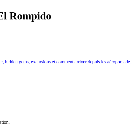
- El Rompido
hidden gems, excursions et comment arriver depuis les aéroports de Jere
ation.