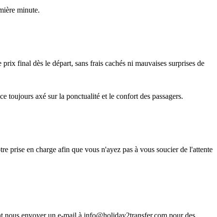
emière minute.
 prix final dès le départ, sans frais cachés ni mauvaises surprises de
e toujours axé sur la ponctualité et le confort des passagers.
otre prise en charge afin que vous n'ayez pas à vous soucier de l'attente
t nous envoyer un e-mail à info@holiday2transfer.com pour des