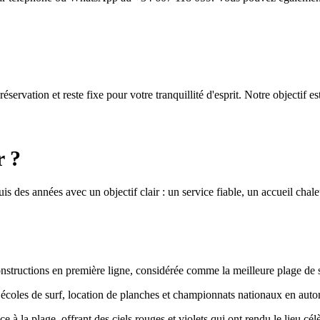
éservation et reste fixe pour votre tranquillité d'esprit. Notre objectif e
r ?
s des années avec un objectif clair : un service fiable, un accueil cha
structions en première ligne, considérée comme la meilleure plage de 
 écoles de surf, location de planches et championnats nationaux en aut
e à la plage, offrant des ciels rouges et violets qui ont rendu le lieu cél