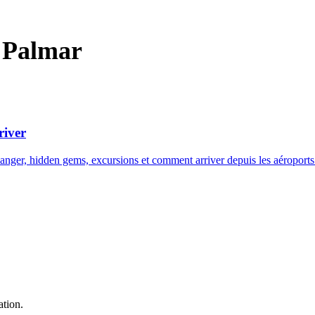
l Palmar
river
nger, hidden gems, excursions et comment arriver depuis les aéroports de
ation.