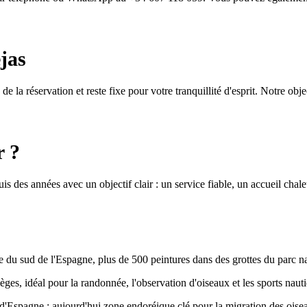
jas
e la réservation et reste fixe pour votre tranquillité d'esprit. Notre objec
r ?
s des années avec un objectif clair : un service fiable, un accueil cha
te du sud de l'Espagne, plus de 500 peintures dans des grottes du parc n
ges, idéal pour la randonnée, l'observation d'oiseaux et les sports naut
d'Espagne ; aujourd'hui zone endoréique clé pour la migration des oisea