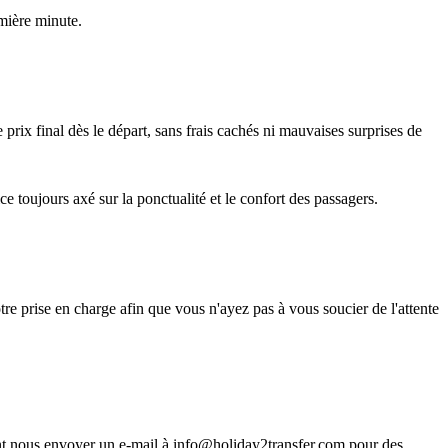
emière minute.
 prix final dès le départ, sans frais cachés ni mauvaises surprises de
e toujours axé sur la ponctualité et le confort des passagers.
otre prise en charge afin que vous n'ayez pas à vous soucier de l'attente
t nous envoyer un e-mail à info@holiday2transfer.com pour des